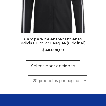
opciones
se
pueden
elegir
en
la
Campera de entrenamiento
página
Adidas Tiro 23 League (Original)
de
$
49.999,00
producto
Seleccionar opciones