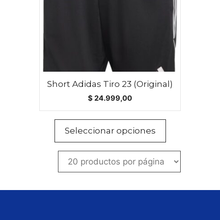
opciones
se
pueden
elegir
en
la
página
Short Adidas Tiro 23 (Original)
de
$
24.999,00
producto
Seleccionar opciones