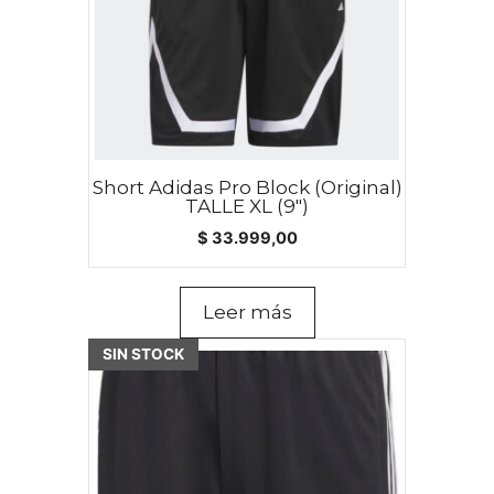
Short Adidas Pro Block (Original)
TALLE XL (9″)
$
33.999,00
Leer más
Este
SIN STOCK
producto
tiene
múltiples
variantes.
Las