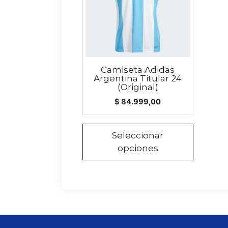
variantes.
Las
opciones
se
pueden
elegir
Camiseta Adidas
Argentina Titular 24
en
(Original)
la
$
84.999,00
página
de
producto
Seleccionar
opciones