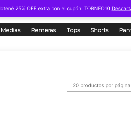
btené 25% OFF extra con el cupón: TORNEO10
Descart
ES
MUJERES
COMBOS+10
Medias
Remeras
Tops
Shorts
Pan