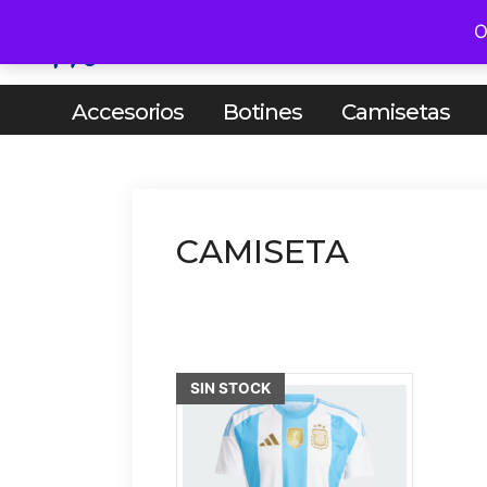
Saltar
O
al
HOMBR
contenido
Accesorios
Botines
Camisetas
CAMISETA
Este
SIN STOCK
producto
tiene
múltiples