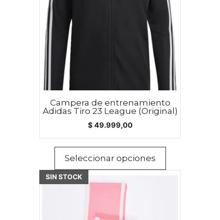
variantes.
Las
opciones
se
pueden
elegir
en
la
Campera de entrenamiento
página
Adidas Tiro 23 League (Original)
de
$
49.999,00
producto
Seleccionar opciones
SIN STOCK