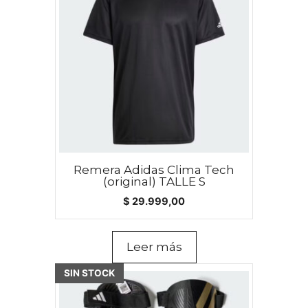
Remera Adidas Clima Tech
(original) TALLE S
$
29.999,00
Leer más
Este
SIN STOCK
producto
tiene