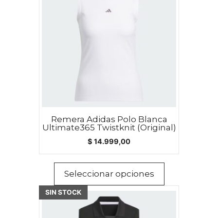
múltiples
variantes.
Las
opciones
se
pueden
elegir
en
la
Remera Adidas Polo Blanca
página
Ultimate365 Twistknit (Original)
de
$
14.999,00
producto
Seleccionar opciones
SIN STOCK