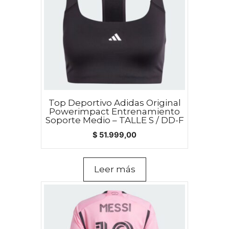
Top Deportivo Adidas Original
Powerimpact Entrenamiento
Soporte Medio – TALLE S / DD-F
$
51.999,00
Leer más
Este
producto
tiene
múltiples