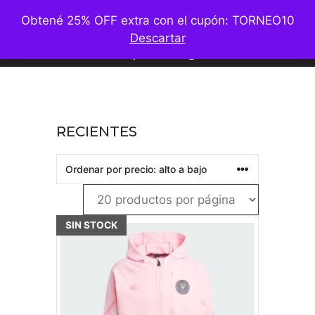
Saltar
M
Obtené 25% OFF extra con el cupón: TORNEO10
al
Descartar
contenido
Ver por categorías
RECIENTES
SIN STOCK