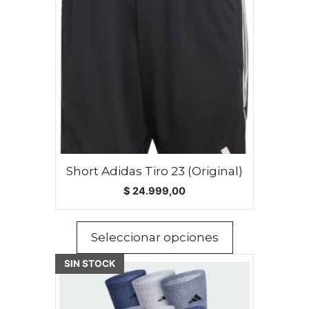
múltiples
variantes.
Las
opciones
se
pueden
elegir
en
la
página
Short Adidas Tiro 23 (Original)
de
$
24.999,00
producto
Seleccionar opciones
SIN STOCK