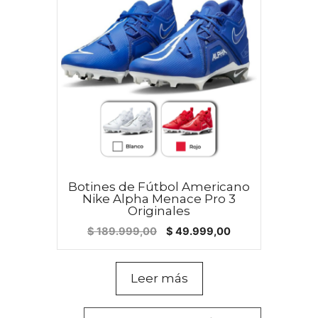
Botines de Fútbol Americano
Nike Alpha Menace Pro 3
Originales
El
El
$
189.999,00
$
49.999,00
precio
precio
original
actual
era:
es:
Leer más
$ 189.999,00.
$ 49.999,00.