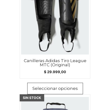
múltiples
variantes.
Las
opciones
se
pueden
elegir
en
la
página
Canilleras Adidas Tiro League
MTC (Original)
de
$
29.999,00
producto
Seleccionar opciones
SIN STOCK