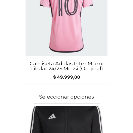
variantes.
Las
opciones
se
pueden
elegir
en
la
Camiseta Adidas Inter Miami
página
Titular 24/25 Messi (Original)
de
$
49.999,00
producto
Seleccionar opciones
Este
producto
tiene
múltiples