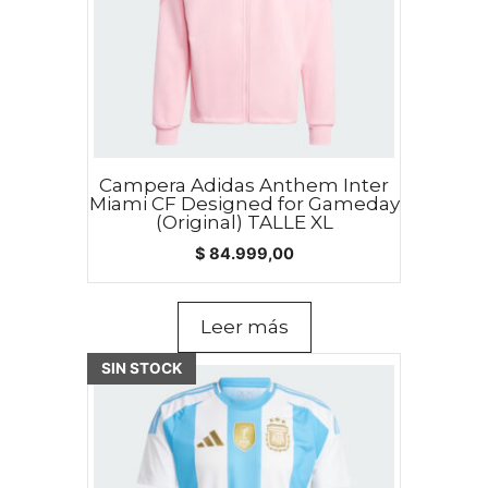
Campera Adidas Anthem Inter
Miami CF Designed for Gameday
(Original) TALLE XL
$
84.999,00
Leer más
Este
SIN STOCK
producto
tiene
múltiples
variantes.