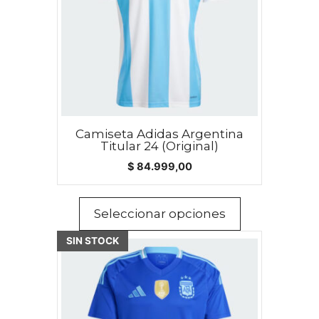
Las
opciones
se
pueden
elegir
en
la
página
Camiseta Adidas Argentina
Titular 24 (Original)
de
$
84.999,00
producto
Seleccionar opciones
SIN STOCK