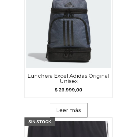
Lunchera Excel Adidas Original
Unisex
$
26.999,00
Leer más
Este
SIN STOCK
producto
tiene