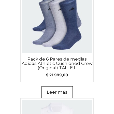
Pack de 6 Pares de medias
Adidas Athletic Cushioned Crew
(Original) TALLE L
$
21.999,00
Leer más
Este
producto
tiene