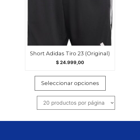
opciones
se
pueden
elegir
en
la
página
Short Adidas Tiro 23 (Original)
de
$
24.999,00
producto
Seleccionar opciones