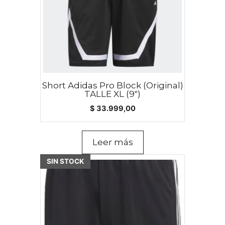
Short Adidas Pro Block (Original)
TALLE XL (9″)
$
33.999,00
Leer más
Este
SIN STOCK
producto
tiene
múltiples
variantes.
Las