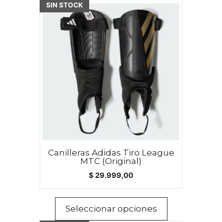
Este
SIN STOCK
producto
tiene
múltiples
variantes.
Las
opciones
se
pueden
elegir
en
la
página
Canilleras Adidas Tiro League
MTC (Original)
de
$
29.999,00
producto
Seleccionar opciones