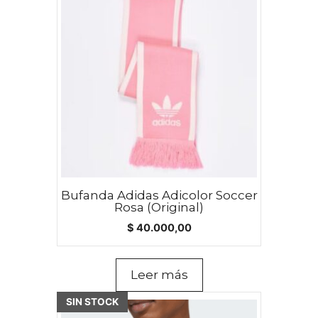
Bufanda Adidas Adicolor Soccer
Rosa (Original)
$
40.000,00
Leer más
Este
SIN STOCK
producto