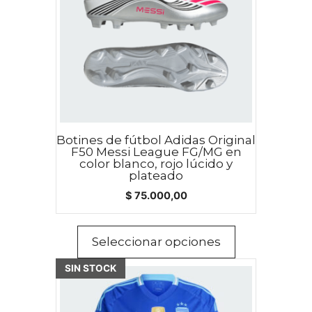
variantes.
Las
opciones
se
pueden
elegir
en
la
Botines de fútbol Adidas Original
página
F50 Messi League FG/MG en
de
color blanco, rojo lúcido y
plateado
producto
$
75.000,00
Seleccionar opciones
SIN STOCK