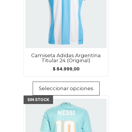
Las
opciones
se
pueden
elegir
en
la
página
Camiseta Adidas Argentina
Titular 24 (Original)
de
$
84.999,00
producto
Seleccionar opciones
Este
SIN STOCK
producto
tiene
múltiples
variantes.