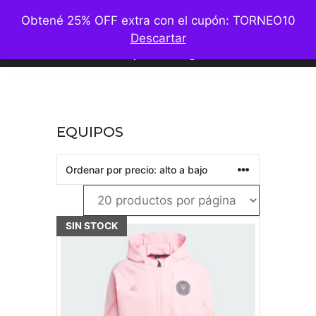
Saltar
M
Obtené 25% OFF extra con el cupón: TORNEO10
al
Descartar
contenido
Ver por categorías
EQUIPOS
SIN STOCK