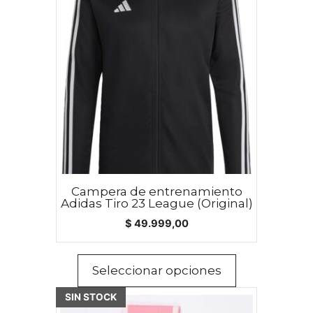
producto
tiene
múltiples
variantes.
Las
opciones
se
pueden
elegir
en
la
Campera de entrenamiento
página
Adidas Tiro 23 League (Original)
de
$
49.999,00
producto
Seleccionar opciones
SIN STOCK