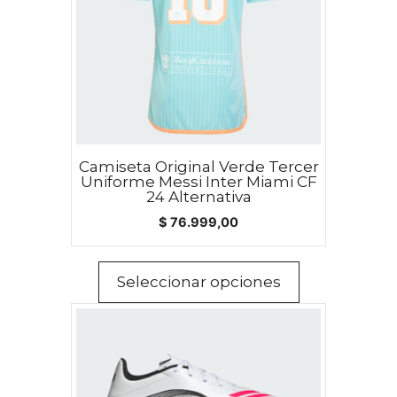
Las
opciones
se
pueden
elegir
en
la
página
Camiseta Original Verde Tercer
Uniforme Messi Inter Miami CF
de
24 Alternativa
producto
$
76.999,00
Seleccionar opciones
Este
producto
tiene
múltiples