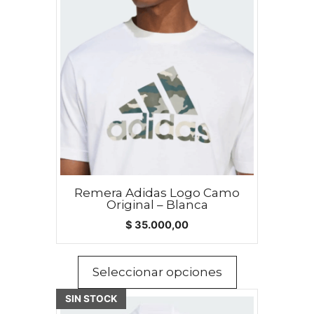
tiene
múltiples
variantes.
Las
opciones
se
pueden
elegir
en
la
página
Remera Adidas Logo Camo
Original – Blanca
de
$
35.000,00
producto
Seleccionar opciones
SIN STOCK