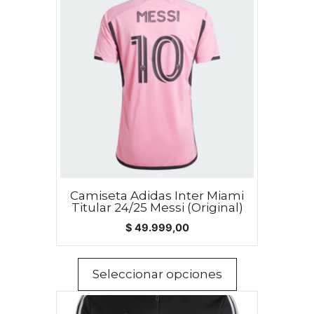
producto
tiene
múltiples
variantes.
Las
opciones
se
pueden
elegir
en
la
Camiseta Adidas Inter Miami
página
Titular 24/25 Messi (Original)
de
$
49.999,00
producto
Seleccionar opciones
Este