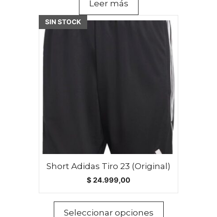
Leer más
Este
SIN STOCK
producto
tiene
múltiples
variantes.
Las
opciones
se
pueden
elegir
en
la
página
Short Adidas Tiro 23 (Original)
de
$
24.999,00
producto
Seleccionar opciones