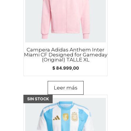
Campera Adidas Anthem Inter
Miami CF Designed for Gameday
(Original) TALLE XL
$
84.999,00
Leer más
Este
SIN STOCK
producto
tiene
múltiples
variantes.