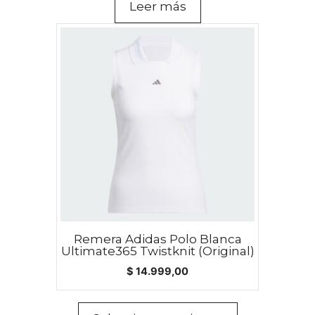
Leer más
Este
producto
tiene
múltiples
variantes.
Las
opciones
se
pueden
elegir
en
la
Remera Adidas Polo Blanca
página
Ultimate365 Twistknit (Original)
de
$
14.999,00
producto